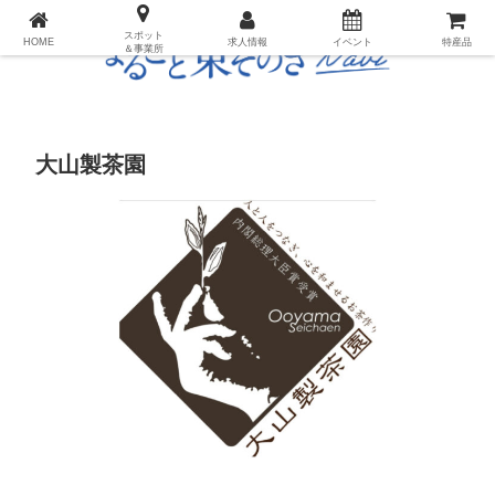
長崎県・東彼杵町のプレイス・求人ナビ
スポット
HOME
求人情報
イベント
特産品
＆事業所
大山製茶園