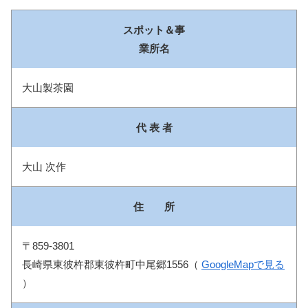
スポット＆事
業所名
大山製茶園
代 表 者
大山 次作
住 所
〒859-3801
長崎県東彼杵郡東彼杵町中尾郷1556（
GoogleMapで見る
）