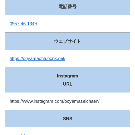
電話番号
0957-46-1349
ウェブ
サイト
https://ooyamacha.ocnk.net/
Instagram
URL
https://www.instagram.com/ooyamaseichaen/
SNS